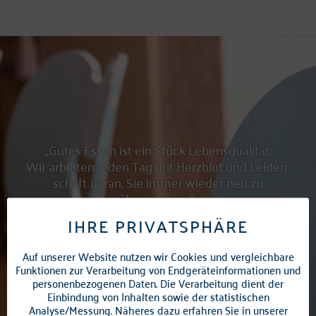
„Gutes Essen ist ein Stück Lebensqualität.
Wir arbeiten jeden Tag mit Herzblut und Leiden­
schaft
daran, Sie immer wieder neu zu
überraschen.“
IHRE PRIVATSPHÄRE
Karlheinz Schneider, Inhaber Schneider’s
Auf unserer Website nutzen wir Cookies und vergleichbare
Funktionen zur Verarbeitung von Endgeräteinformationen und
personenbezogenen Daten. Die Verarbeitung dient der
Einbindung von Inhalten sowie der statistischen
Analyse/Messung. Näheres dazu erfahren Sie in unserer